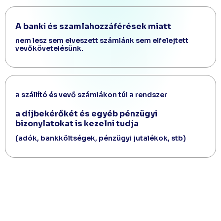
A banki és szamlahozzáférések miatt
nem lesz sem elveszett számlánk sem elfelejtett
vevőkövetelésünk.
a szállító és vevő számlákon túl a rendszer
a díjbekérőkét és egyéb pénzügyi
bizonylatokat is kezelni tudja
(adók, bankköltségek, pénzügyi jutalékok, stb)