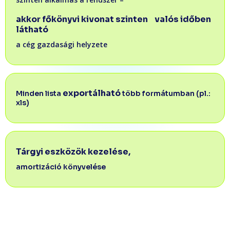
akkor főkönyvi kivonat szinten valós időben
látható
a cég gazdasági helyzete​
exportálható
Minden lista
több formátumban (pl.:
xls)
Tárgyi eszközök kezelése,
amortizáció könyvelése