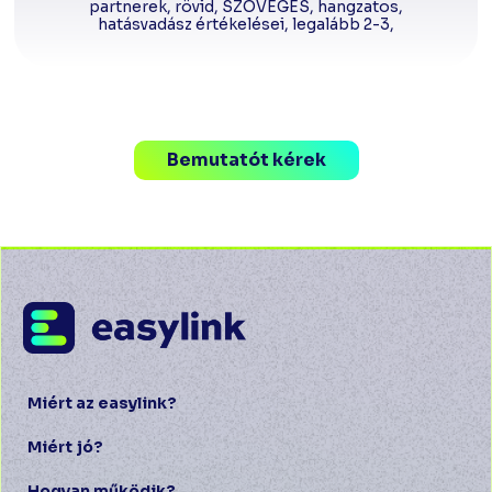
partnerek, rövid, SZÖVEGES, hangzatos,
hatásvadász értékelései, legalább 2-3,
Bemutatót kérek
Miért az easylink?
Miért jó?
Hogyan működik?