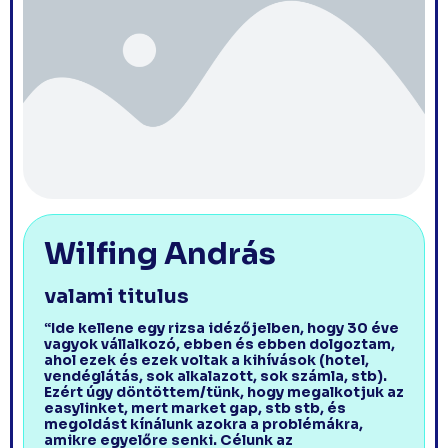
Wilfing András
valami titulus
“Ide kellene egy rizsa idézőjelben, hogy 30 éve
vagyok vállalkozó, ebben és ebben dolgoztam,
ahol ezek és ezek voltak a kihívások (hotel,
vendéglátás, sok alkalazott, sok számla, stb).
Ezért úgy döntöttem/tünk, hogy megalkotjuk az
easylinket, mert market gap, stb stb, és
megoldást kínálunk azokra a problémákra,
amikre egyelőre senki. Célunk az