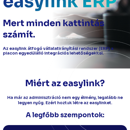
easylink ERP
Mert minden kattintás
számít.
Az easylink átfogó vállalatirányítási rendszer (ERP) a
piacon egyedülálló integrációs lehetőségekkel.
Miért az easylink?
Ha már az adminisztráció nem egy élmény, legalább ne
legyen nyűg. Ezért hoztuk létre az easylinket.
A legfőbb szempontok: