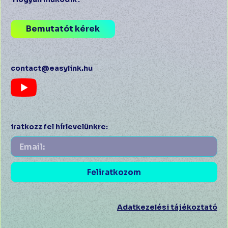
Bemutatót kérek
contact@easylink.hu
iratkozz fel hírlevelünkre:
Feliratkozom
Adatkezelési tájékoztató