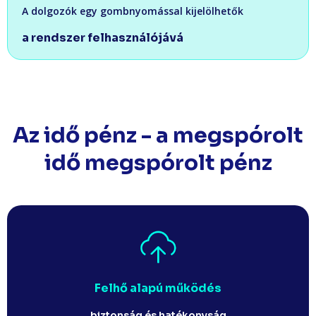
A dolgozók egy gombnyomással kijelölhetők​
a rendszer felhasználójává​
Az idő pénz - a megspórolt
idő megspórolt pénz​
Felhő alapú működés
biztonság és hatékonyság