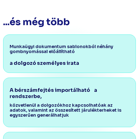
...és még több
Munkaügyi dokumentum sablonokból néhány
gombnyomással előállítható
a dolgozó személyes irata​
A bérszámfejtés importálható a
rendszerbe,​
közvetlenül a dolgozókhoz kapcsolhatóak az
adatok, valamint az összesített járulékterheket is
egyszerűen generálhatjuk​