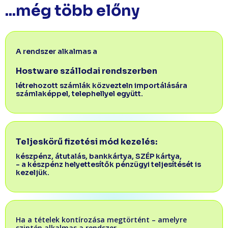
...még több előny
A rendszer alkalmas a
Hostware szállodai rendszerben
létrehozott számlák közvezteln importálására
számlaképpel, telephellyel együtt.
Teljeskörű fizetési mód kezelés:
készpénz, átutalás, bankkártya, SZÉP kártya,
- a készpénz helyettesítők pénzügyi teljesítését is
kezeljük.
Ha a tételek kontírozása megtörtént – amelyre
szintén alkalmas a rendszer –​