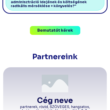
adminisztráció idejének és költségének
radikális mérséklése + könyvelés?”
Bemutatót kérek
Partnereink
Cég neve
partnerek, rövid, SZÖVEGES, hangzatos,