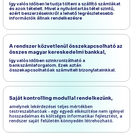
így valós időben le tudja tölteni a szállító számlákat
és azok tételeit. Mivel a nyilvántartás tétel szintű,
ezért beszerzéseinkről a lehető legrészletesebb
információk állnak rendelkezésre
A rendszer közvetlenül összekapcsolható az
összes magyar kereskedelmi bankkal,
így valós időben szinkronizálható a
bankszámlaforgalom. Ezek aztán
összekapcsolhatóak számviteli bizonylatainkkal.
Saját kontrolling modullal rendelkezünk,
amelynek lekérdezései teljes mértékben
testreszabhatóak - egy egyedi elkészítése nem igényel
hosszadalmas és költséges informatikai fejlesztést, a
rendszer saját felületén könnyedén létrehozható.